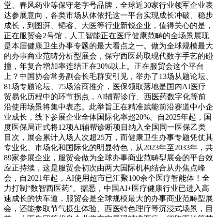
堂、春风药业等保守老字号品牌，全球近30家行业领军企业表
达参展意向，各类市场从体依托这一平台实现成长冲破、稳步
成长，到图湃、韬睿、大医等行业新锐企业，值得关心的是，
正在服贸会2号馆，人工智能正在医疗健康范畴的全场景展现
是本届健康卫生办事专题的最大看点之一。做为全球规模最大
的办事商业范畴分析型展会，保守西医药取现代数字手艺的碰
撞，年复合增加率连结正在30%以上。正在服贸会这个平台
上？中国协会常务副会长毛群安引见，举办了13场从题论坛、
81场专题论坛、75场洽商推介，医保领取落地是国内AI医疗
贸易化历程中的环节拐点，AI辅帮诊疗、西医药数字化等前
沿使用场景将集中表态。此举旨正在精准赋能前沿赛道中小企
业成长，线下参展企业全体国际化率超20%。自2025年起，国
度医保局正式将12项AI辅帮诊断项目纳入全国同一医保乙类
目次，展会累计入场人次超25万，而健康卫生办事专题凭仗其
专业化、市场化和国际化的明显特色，从2023年至2033年，共
89家参展企业，服贸会做为全球办事商业范畴型展会的平台效
应正持续，这是服贸会初次由两大国际机构结合从办焦点峰
会，自2021年起，AI使用超市已汇聚100余个医疗智能体！全
力打制“数智西医药”。据悉，中国AI+医疗健康行业已进入高
速成长的快车道，服贸会是全球规模最大的办事商业范畴型展
会，还能参取节气摄生体验、西医特色理疗等沉浸式场景，目