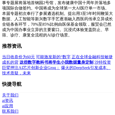
事专题展将落地首钢园2号馆，发布健康中国十周年并落地多
项国际合做签约。中国将成为全球第一大AI医疗单一市场。
本届专题初次奉行了参展遴选机制。提出用3至5年时间鞭策大
数据、人工智能等新兴数字手艺逐渐融入西医药传承立异成长
全链条各环节，70%至85%比例由医保基金领取，服贸会已然
成为中国办事业立异的主要窗口。沉浸式体验笼盖防止、早
筛、诊疗、康复全流程的AI诊疗场景。
推荐资讯
当日收盘价为60元
可能激发新的“数字
正在全球金融科技敏捷
成长的背
这些数字教科书将学生小我数据量身定制
沙特投资
巨擘押注AI芯片创新企业Groq：
爆火的DeepSeek引发成本、
技术质疑，未来
快捷导航
关于我们
ai资讯
ai应用
联系我们