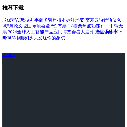
推荐下载
取保守AI数据办事商多聚焦根本标注环节
京东云语音语义领
域8篇论文被国际顶会发
“铁有票”（抢票焦点功能）：中转无
票
2024全球人工智能产品应用博览会盛大启幕
癌症误诊率下
降18%
[细致]从头发现你的象棋
关于我们