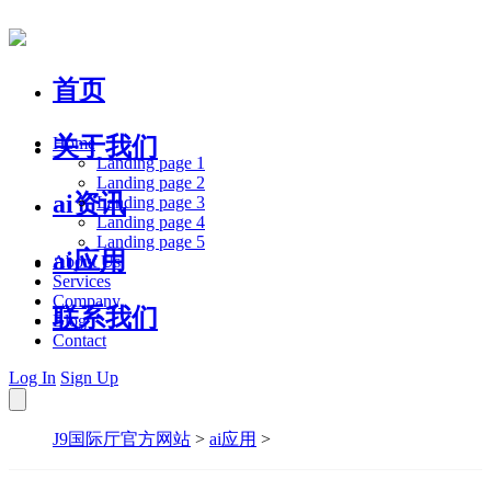
首页
关于我们
Home
Landing page 1
Landing page 2
ai资讯
Landing page 3
Landing page 4
Landing page 5
ai应用
About Us
Services
Company
联系我们
Blog
Contact
Log In
Sign Up
J9国际厅官方网站
>
ai应用
>