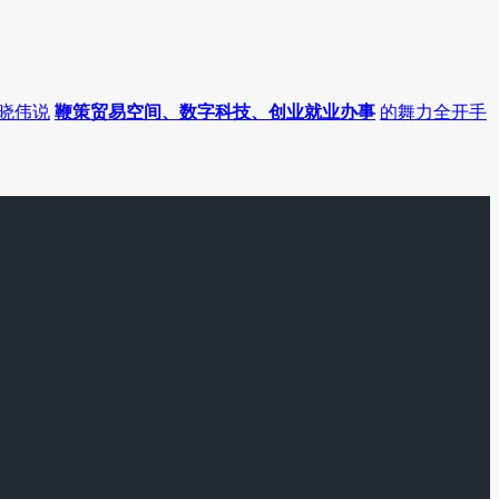
晓伟说
鞭策贸易空间、数字科技、创业就业办事
的舞力全开手