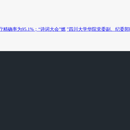
疗精确率为95.1%；“诗词大会”燃
”四川大学华院党委副、纪委郭