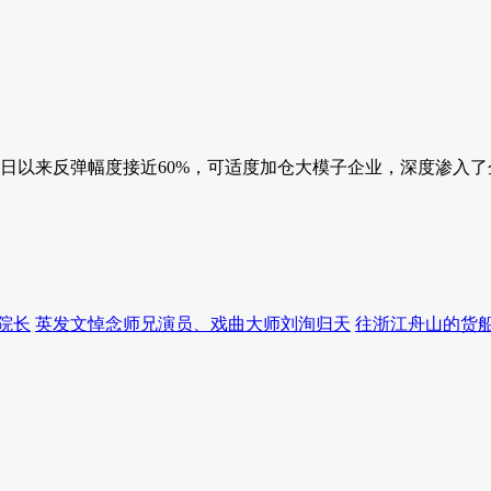
日以来反弹幅度接近60%，可适度加仓大模子企业，深度渗入了企
院长
英发文悼念师兄演员、戏曲大师刘洵归天
往浙江舟山的货