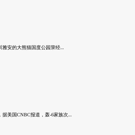
安的大熊猫国度公园荥经...
CNBC报道，轰-6家族次...