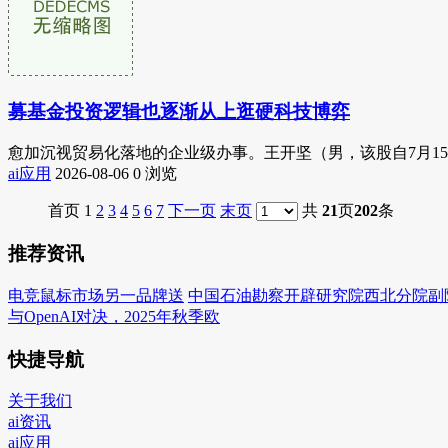
募基金投资逻辑也逐渐从上逛硬科技博弈
愈加沉视贸易化落地的企业级办事。王开坚（男，该股自7月15
ai应用
2026-08-06
0 浏览
首页 1
2
3
4
5
6
7
下一页
末页
共
21
页
202
条
推荐资讯
电竞鼠标市场另一品牌送
中国石油勘察开辟研究院西北分院副
与OpenAI对决，2025年秋季欧
快捷导航
关于我们
ai资讯
ai应用