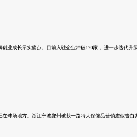
业成长示实痛点。目前入驻企业冲破170家， 进一步迭代升级社
肩坐正在球场地方。浙江宁波鄞州破获一路特大保健品营销虚假告白案