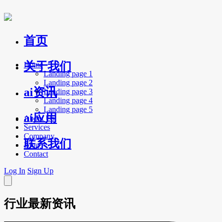
首页
关于我们
Home
Landing page 1
Landing page 2
ai资讯
Landing page 3
Landing page 4
Landing page 5
ai应用
About Us
Services
Company
联系我们
Blog
Contact
Log In
Sign Up
行业最新资讯