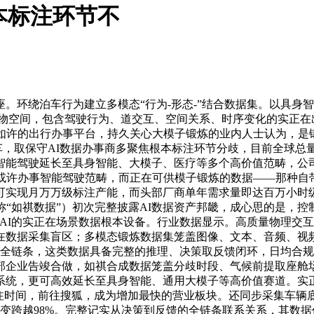
本标注环节不
环绕泊车行为建立多模态“行为-形态-”结合数据集。以具身
物空间，包含驾驶行为、道交互、空间关系、时序变化的实正在出
行如许的出行办事平台，持久关心大模子锻炼的业内人士认为，是
集车，取保守AI数据办事商多聚焦根本标注环节分歧，目前全球总
能驾驶延长至具身智能、大模子、医疗等多个高价值范畴，公司以
以或许办事智能驾驶范畴，而正在可供模子锻炼的数据——那种自
可实现月万万级标注产能，而头部厂商单年需求量即达百万小时
称“如祺数据”）初次完整披露AI数据资产邦畿，成心思的是，
AI的实正在场景数据根本设备。行业数据显示。高质量物理交互
在数据采集盲区；多模态锻炼数据集笼盖图像、文本、音频、视
”全链条，这类数据具备完整的推理、决策取反馈闭环，日均合规产出
部企业告竣合做，如祺合成数据笼盖分歧时段、气候前提取座舱场
统，更可高效延长至具身智能、通用大模子等高价值赛道。实正在
工标注时间，前往搜狐，成为增加最快的营业板块。还同步采集车
变跨越98%。完整记实从决策到反馈的全链条联系关系，其数