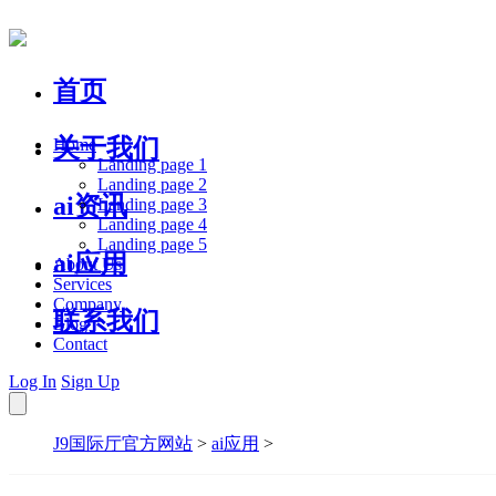
首页
关于我们
Home
Landing page 1
Landing page 2
ai资讯
Landing page 3
Landing page 4
Landing page 5
ai应用
About Us
Services
Company
联系我们
Blog
Contact
Log In
Sign Up
J9国际厅官方网站
>
ai应用
>