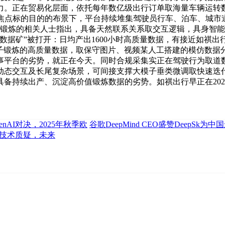
力。正在贸易化层面，依托每年数亿级出行订单取海量车辆运转数
焦点标的目的的布景下，平台持续堆集驾驶员行车、泊车、城市
子锻炼的相关人士指出，具备天然联系关系取交互逻辑，具身智能
数据矿”被打开：日均产出1600小时高质量数据，有接近如祺
子锻炼的高质量数据，取保守图片、视频某人工搭建的模仿数据分
平台的劣势，就正在今天。同时合规采集实正在驾驶行为取道数
态交互及长尾复杂场景，可间接支撑大模子垂类微调取快速迭代。
备持续出产、沉淀高价值锻炼数据的劣势。如祺出行早正在202
penAI对决，2025年秋季欧
谷歌DeepMind CEO盛赞DeepSk为
本、技术质疑，未来