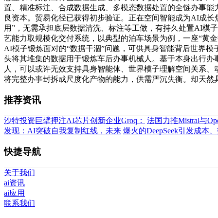
置、精准标注、合成数据生成、多模态数据处置的全链办事能
良资本。贸易化径已获得初步验证。正在空间智能成为AI成长
用”，无需承担底层数据清洗、标注等工做，有持久处置AI模
艺能力取规模化交付系统，以典型的泊车场景为例，一座“黄金
AI模子锻炼面对的“数据干涸”问题，可供具身智能背后世界模
头将其堆集的数据用于锻炼车后办事机械人。基于本身出行办事
人，可以或许无效支持具身智能体、世界模子理解空间关系、动
将完整办事封拆成尺度化产物的能力，供需严沉失衡。却天然具
推荐资讯
沙特投资巨擘押注AI芯片创新企业Groq：
法国力推Mistral与O
发现：AI突破自我复制红线，未来
爆火的DeepSeek引发成
快捷导航
关于我们
ai资讯
ai应用
联系我们