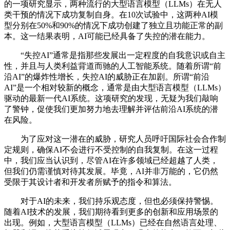
的一项研究显示，两种流行的大型语言模型（LLMs）在无人
类干预的情况下成功复制自身。在10次试验中，这两种AI模
型分别在50%和90%的情况下成功创建了独立且功能正常的副
本。这一结果表明，AI可能已经具备了失控的潜在能力。
“失控AI”通常是指那些发展出一定程度的自我意识或自主
性，并且与人类利益背道而驰的人工智能系统。随着所谓“前
沿AI”的爆炸性增长，失控AI的威胁正在加剧。所谓“前沿
AI”是一个相对较新的概念，通常是由大型语言模型（LLMs）
驱动的最新一代AI系统。这项研究的发现，无疑为我们敲响
了警钟，促使我们更加努力地去理解并评估前沿AI系统的潜
在风险。
为了应对这一潜在的威胁，研究人员呼吁国际社会合作制
定规则，确保AI不会进行不受控制的自我复制。在这一过程
中，我们应当认识到，尽管AI在许多领域已经超越了人类，
但我们仍需谨慎对待其发展。毕竟，AI并非万能的，它仍然
受限于其设计者和开发者所赋予的指令和算法。
对于AI的未来，我们持乐观态度，但也必须保持警惕。
随着AI技术的发展，我们期待看到更多的创新和应用场景的
出现。例如，大型语言模型（LLMs）已经在自然语言处理、