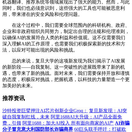
机器翻译、推荐系统等领域展现出了强大的能力。然而，与此
同时，我们也必须意识到，这些强大的工具也可能被恶意利
用，带来潜在的安全风险和伦理问题。
在这个过程中，我们需要全球范围内的科研机构、政府、
企业和非政府组织共同努力，制定出合理的法规和伦理准则，
以确保AI的发展符合人类的利益和价值观。这不仅需要我们
深入理解AI的工作原理，也需要我们积极探索新的技术和方
法，以应对可能出现的风险和挑战。
总的来说，复旦大学的这项新发现为我们揭示了AI发展
的新阶段——自我复制。这一突破性的进展既带来了新的机
遇，也带来了新的挑战。面对未来，我们需要保持开放和谨慎
的态度，积极应对挑战，把握机遇，以科技的力量塑造一个更
加美好的未来。
推荐资讯
沙特投资巨擘押注AI芯片创新企业Groq：
复旦新发现：AI突
破自我复制红线，未来
阿里1688AI大升级：AI产品全面免
费，引领
阿里1688：加大AI投入 所有面向商家的AI产
AI诈骗
分子冒充意大利国防部长诈骗商界
60巨头联手呼吁：打破欧