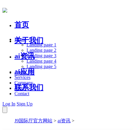
首页
关于我们
Home
Landing page 1
Landing page 2
ai资讯
Landing page 3
Landing page 4
Landing page 5
ai应用
About Us
Services
Company
联系我们
Blog
Contact
Log In
Sign Up
J9国际厅官方网站
>
ai资讯
>