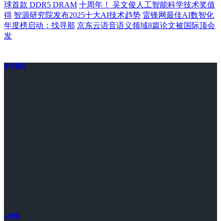
球首款 DDR5 DRAM
十周年！ 吴文俊人工智能科学技术奖值
得
智源研究院发布2025十大AI技术趋势
雷锋网最佳AI数智化
年度榜启动：找寻那
京东云语音语义领域8篇论文被国际顶会
发
关于我们
ai资讯