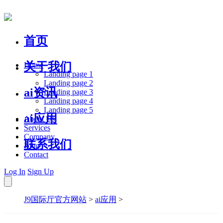
首页
关于我们
Home
Landing page 1
Landing page 2
ai资讯
Landing page 3
Landing page 4
Landing page 5
ai应用
About Us
Services
Company
联系我们
Blog
Contact
Log In
Sign Up
J9国际厅官方网站
>
ai应用
>