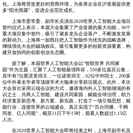
化。上海将营造更好的营商环境，为各类企业在沪发展提供更
多“阳光雨露”，促进企业茁壮成长。
上海市委常委、副市长吴清在2020世界人工智能大会项目
签约仪式上表示，本届大会集聚了产业发展的最大动能，36个
重大项目集中签约，吸引了诸多龙头企业落户，不断激发发展
的新动力。上海将一如既往把人工智能作为优先的战略选择，
继续强化大会的磁场效应。吸引集聚更多的创新资源要素，构
建开放协同的创新创业生态圈。
据了解，本届世界人工智能大会以“智联世界 共同家
园”作为主题，汇聚了人工智能最强阵容，550多位嘉宾云集，
其中有7位图灵奖得主，一位诺奖得主，62位中外院士，200多
位中外著名学者等顶级学术大咖来分享前沿观点。此外，本次
大会首次采用云端会议的方式，邀请海内外人工智能领域的有
识之士，共商人工智能、建设共同家园，赋能全球治理，助力
经济复苏新思考、新方案、新实践，打造了一场引领思想，赋
能行业，连接世界的云端盛会。真正实现了“百台同播、千网
同发、亿人同观”，截至11日下午15时，观看人数超过1.15亿
人次。
在2020世界人工智能大会即将结束之时，上海市副市长吴