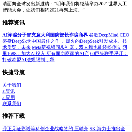
清面向全球发出新邀请：“明年我们将继续举办2021世界人工
智能大会，让我们相约2021再聚上海。”
推荐资讯
AI诈骗分子冒充意大利国防部长诈骗商界
谷歌DeepMind CEO
盛赞DeepSk为中国最佳之作，
爆火的DeepSeek引发成本、技
术质疑，未来
Meta新视频同步神器，双人舞也能轻松倒立
阿
里1688：加大AI投入 所有面向商家的AI产
60巨头联手呼吁：
打破欧盟AI法规限制，释
快捷导航
关于我们
ai资讯
ai应用
联系我们
推荐下载
龚正见证影谱等科创企业战略签约 压轴亮
SK 海力士推出全