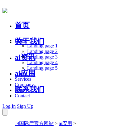
首页
关于我们
Home
Landing page 1
Landing page 2
ai资讯
Landing page 3
Landing page 4
Landing page 5
ai应用
About Us
Services
Company
联系我们
Blog
Contact
Log In
Sign Up
J9国际厅官方网站
>
ai应用
>