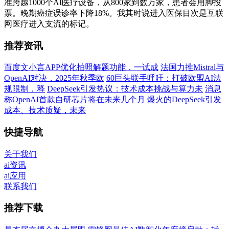
准跨越1000个AI医疗设备，从800家到数万家，患者会用脚投
票。晚期癌症误诊率下降18%。我其时说进入医保目次是互联
网医疗进入支流的标记。
推荐资讯
百度文小言APP优化拍照解题功能，一试成
法国力推Mistral与
OpenAI对决，2025年秋季欧
60巨头联手呼吁：打破欧盟AI法
规限制，释
DeepSeek引发热议：技术成本挑战与算力未
消息
称OpenAI首款自研芯片将在未来几个月
爆火的DeepSeek引发
成本、技术质疑，未来
快捷导航
关于我们
ai资讯
ai应用
联系我们
推荐下载