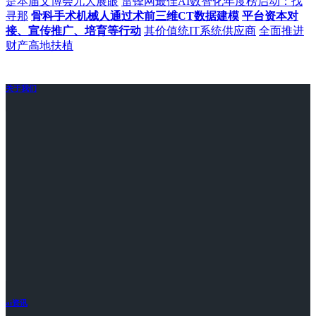
是本届文博会九大展眼
雷锋网最佳AI数智化年度榜启动：找
寻那
骨科手术机械人通过术前三维CT数据建模
平台资本对
接、宣传推广、培育等行动
其价值统IT系统供应商
全面推进
财产高地扶植
关于我们
ai资讯