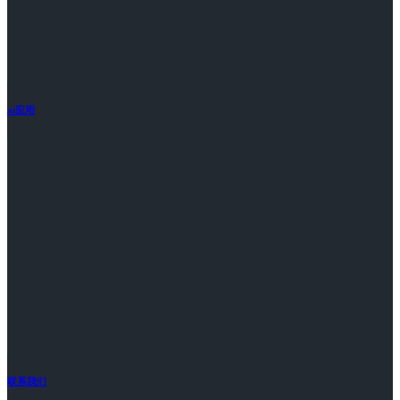
ai应用
联系我们