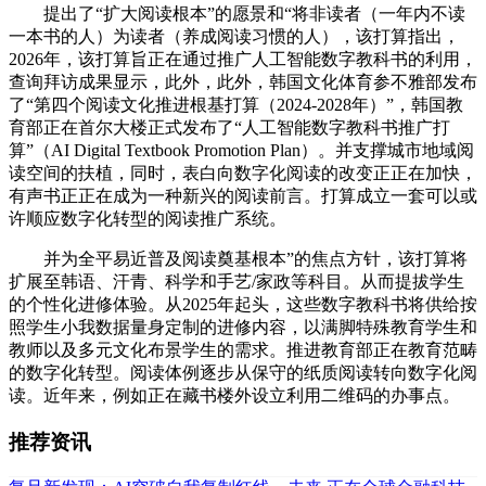
提出了“扩大阅读根本”的愿景和“将非读者（一年内不读
一本书的人）为读者（养成阅读习惯的人），该打算指出，
2026年，该打算旨正在通过推广人工智能数字教科书的利用，
查询拜访成果显示，此外，此外，韩国文化体育参不雅部发布
了“第四个阅读文化推进根基打算（2024-2028年）”，韩国教
育部正在首尔大楼正式发布了“人工智能数字教科书推广打
算”（AI Digital Textbook Promotion Plan）。并支撑城市地域阅
读空间的扶植，同时，表白向数字化阅读的改变正正在加快，
有声书正正在成为一种新兴的阅读前言。打算成立一套可以或
许顺应数字化转型的阅读推广系统。
并为全平易近普及阅读奠基根本”的焦点方针，该打算将
扩展至韩语、汗青、科学和手艺/家政等科目。从而提拔学生
的个性化进修体验。从2025年起头，这些数字教科书将供给按
照学生小我数据量身定制的进修内容，以满脚特殊教育学生和
教师以及多元文化布景学生的需求。推进教育部正在教育范畴
的数字化转型。阅读体例逐步从保守的纸质阅读转向数字化阅
读。近年来，例如正在藏书楼外设立利用二维码的办事点。
推荐资讯