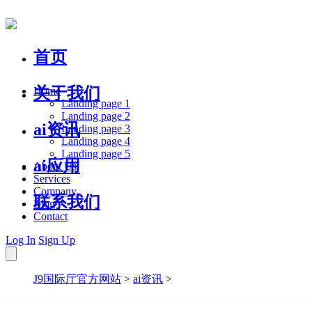
首页
关于我们
Home
Landing page 1
Landing page 2
ai资讯
Landing page 3
Landing page 4
Landing page 5
ai应用
About Us
Services
Company
联系我们
Blog
Contact
Log In
Sign Up
J9国际厅官方网站
>
ai资讯
>