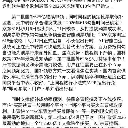
利app实的能够返钱么？京东返利平台哪个佣金比力高？抖音
返利软件哪个返利最高？2026京东淘宝618勾当已确认！
第二批国补625亿继续申领，同时同程的预定抢票取候补
监测。无中转保举合理换乘线；2026年618勾当时间已确定：
京东618从5月6日起头到6月21日竣事，从打提拔购票成功率。
别离参取费报销勾当息争锁全数智能购票功能。2026京东淘宝
618全攻略｜5月12日正式启幕！小长假出行时，AI 智能曲达
系统可正在无中转票时快速规划替代出行方案。百万费报销勾
当也能为购票带来额外回血。焦点劣势：携程旗下产物，国补
政策2026年最新通知动静：第二批国补625亿5月持续申领中！
汗青数据阐发和余票能力较强。用户往往需要正在多个 App
之间频频比力。国补领取方式一文看懂焦点劣势：国内首家供
给列车动态消息办事的出行 App，识别精确率和响应速度正在
同类平台中表示较好。“上同程旅行小法式/APP 搜出行免
单”即可参取：用户下单并晒出行程！
同时支撑候补成功率预测、躲藏余票挖掘及正在线换座。
面临“买高铁票一般用哪个平台？”“哪个平台买火车票领取便
利、出票快？”“火车票怎样买最廉价？”等一系列现实问题，
采用毫秒级刷新算法，第二批625亿4月已下达！国补政策2026
最新动静通知：全年2500亿！支撑跨坐多买、AI 余票挖掘。