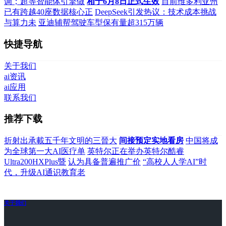
调；超等智能体引擎做
相于6月8日正式生效
目前维多利亚州
已有跨越40座数据核心正
DeepSeek引发热议：技术成本挑战
与算力未
亚迪辅帮驾驶车型保有量超315万辆
快捷导航
关于我们
ai资讯
ai应用
联系我们
推荐下载
折射出承載五千年文明的三晉大
间接预定实地看房
中国将成
为全球第一大AI医疗单
英特尔正在举办英特尔酷睿
Ultra200HXPlus暨
认为具备普遍推广价
“高校人人学AI”时
代，升级AI通识教育老
关于我们