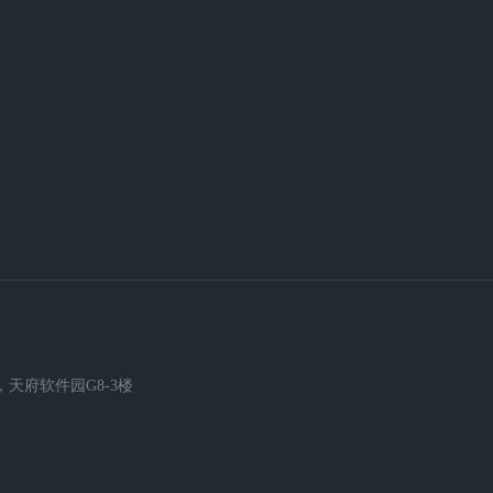
天府软件园G8-3楼