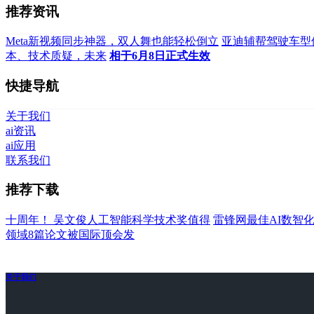
推荐资讯
Meta新视频同步神器，双人舞也能轻松倒立
亚迪辅帮驾驶车型保
本、技术质疑，未来
相于6月8日正式生效
快捷导航
关于我们
ai资讯
ai应用
联系我们
推荐下载
十周年！ 吴文俊人工智能科学技术奖值得
雷锋网最佳AI数智
领域8篇论文被国际顶会发
关于我们