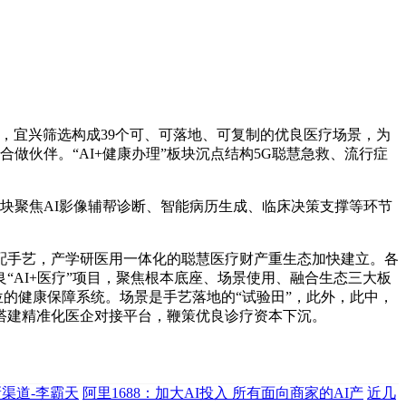
，宜兴筛选构成39个可、可落地、可复制的优良医疗场景，为
做伙伴。“AI+健康办理”板块沉点结构5G聪慧急救、流行症
板块聚焦AI影像辅帮诊断、智能病历生成、临床决策支撑等环节
智能婚配手艺，产学研医用一体化的聪慧医疗财产重生态加快建立。各
AI+医疗”项目，聚焦根本底座、场景使用、融合生态三大板
位的健康保障系统。场景是手艺落地的“试验田”，此外，此中，
搭建精准化医企对接平台，鞭策优良诊疗资本下沉。
渠道-李霸天
阿里1688：加大AI投入 所有面向商家的AI产
近几