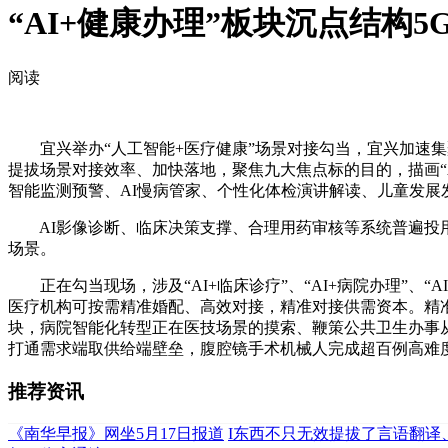
“AI+健康办理”板块沉点结构
阅读
宜兴举办“人工智能+医疗健康”场景对接勾当，宜兴加速集
提拔场景对接效率、加快落地，聚焦九大焦点标的目的，描画“A
智能监测预警、AI慢病管家、个性化体检演讲解读、儿童发展
AI影像诊断、临床决策支撑、合理用药审核等系统普遍投用，
场景。
正在勾当现场，涉及“AI+临床诊疗”、“AI+病院办理”、“
医疗机构可按需精准婚配、高效对接，精准对接供需资本。精准
块，病院智能化转型正在医技场景的摸索、鞭策公共卫生办事从
打通需求端取供给端壁垒，腹腔镜手术机械人完成超百例高难
推荐资讯
《南华早报》网坐5月17日报道
I东西不只无效提拔了言语翻译