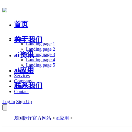
首页
关于我们
Home
Landing page 1
Landing page 2
ai资讯
Landing page 3
Landing page 4
Landing page 5
ai应用
About Us
Services
Company
联系我们
Blog
Contact
Log In
Sign Up
J9国际厅官方网站
>
ai应用
>