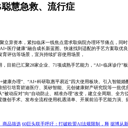
5G聪慧急救、流行症
聚立异资本，紧扣临床一线焦点需求取病院办理环节痛点，同时
I+医疗健康”融合成长新蓝图。快速找到适配的手艺方案取优良合
发育评估等场景，宜兴持续扩容使用场景，
目前已汇聚28家企业、71项成熟手艺能力，“AI+临床诊疗”
AI+健康办理”、“AI+科研取惠平易近”四大使用板块。引入
招引培育碧迪医疗、英矽智能、元创健康财产研究院等一批优良“
“被动应对”向“自动防止、精准办理”改变，建立全周期、全方
度微创手术。发布全流程使用机遇清单、开展前沿手艺能力演、
、商品筛选
60巨头联手呼吁：打破欧盟AI法规限制，释
据博从新