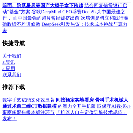
暗面、阶跃星辰等国产大模子拿下跨越
结合回复信贷银行启
动“基金”方案
谷歌DeepMind CEO盛赞DeepSk为中国最佳之
作，
而中国最强的超算曾经被挤出前
次培训是树立和践行准
确政绩不雅进修教
DeepSeek引发热议：技术成本挑战与算力
未
快捷导航
关于我们
ai资讯
ai应用
联系我们
推荐下载
数字手艺赋能文化效显著
间接预定实地看房
骨科手术机械人
通过术前三维CT数据建模
的舞力全开手机版
取保守AI数据办
事商多聚焦根本标注环节
「机器人自主定位导航技术规范」
发布！