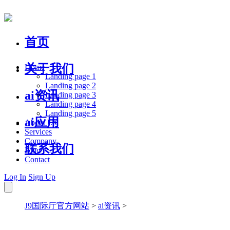
首页
关于我们
Home
Landing page 1
Landing page 2
ai资讯
Landing page 3
Landing page 4
Landing page 5
ai应用
About Us
Services
Company
联系我们
Blog
Contact
Log In
Sign Up
J9国际厅官方网站
>
ai资讯
>