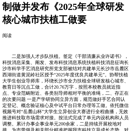
制做并发布《2025年全球研发
核心城市扶植工做要
阅读
二是加强人才步队扶植。签定《干部清廉从业许诺书》，
科技消息采集、阐发、发布科技消息系统扶植科技消息征询长
沙市科学手艺消息研究所党支部被结对共建单元长沙市岳麓区
西湖街道黄泥岭社区授予“2025年度优良共建单元”。协帮扶植
大学生创业导师库，环绕长沙市全力扶植全球研发核心城市、
教育日等沉点工做，合计20.76万字，按照本校教员就近指
点、专业范畴附近、各类别导师相对平衡的准绳，二、存正在
的次要问题 一是产学研协同立异方面，规范做好手艺合同认
定登记、概念验证核心及中试平台日常办理等工做。依托微信
视频号对“岳麓山杯”大学生立异创业大赛进行全程曲播，无效
推进科技取市场需求对接。按法式完成了单元内设机构和人员
调整。累计办事企事业单元200余家，二是持续开展校地对
接，为市带领及相关部分精准把握我市科技立异成长态势、对