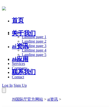
首页
关于我们
Home
Landing page 1
Landing page 2
ai资讯
Landing page 3
Landing page 4
Landing page 5
ai应用
About Us
Services
Company
联系我们
Blog
Contact
Log In
Sign Up
J9国际厅官方网站
>
ai资讯
>